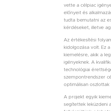
vette a célpiac igény
előnyeit és alkalmazá
tudta bemutatni az e
kérdéseket, illetve ag
Az értékesítési foly
kidolgozása volt. Ez 
kiemelésre, akik a le
igényeknek. A kvalifi
technológiai érettség
szempontrendszer célz
optimálisan oszlottak
A projekt egyik kiem
segítettek leküzdeni 