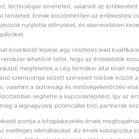
eit, technológiai ismereteit, valamint az értékesíte
si területeit. Ennek köszönhetően az értékesítési
szközök nyújtotta előnyöket, és sikeresebben keze
gályokat.
amat következő lépése egy részletes lead kvalifiká
a rendszer lehetővé tette, hogy az érdeklődők közü
ginkább megfeleltek a cég termékei által kínált meg
káció szempontjai között szerepelt többek között 
e, valamint a biztonsági és minőségellenőrzési elvá
ottabban segítette a kapcsolatépítést, így az ért
 meg a legnagyobb potenciállal bíró partnerek köz
elkedő pontja a kifogáskezelési érvek megfogalma
az esetleges ellenállásokat. Az érvek kidolgozása s