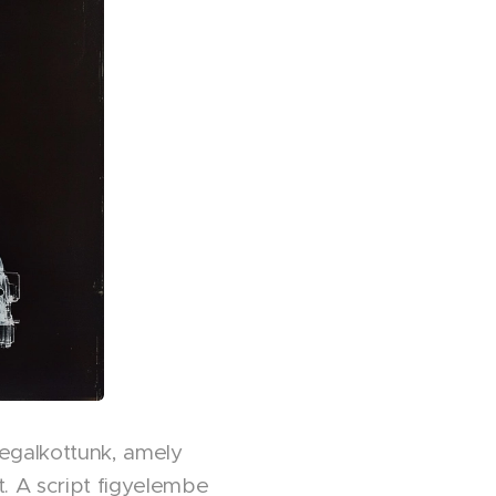
megalkottunk, amely
. A script figyelembe