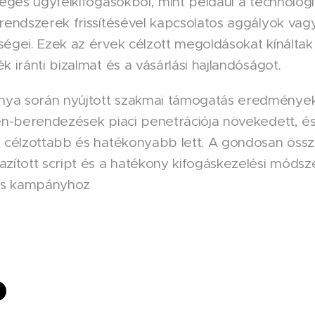
séges ügyfélkifogásokból, mint például a technológ
rendszerek frissítésével kapcsolatos aggályok vagy
égei. Ezek az érvek célzott megoldásokat kínáltak
 iránti bizalmat és a vásárlási hajlandóságot.
ya során nyújtott szakmai támogatás eredménye
en-berendezések piaci penetrációja növekedett, és
 célzottabb és hatékonyabb lett. A gondosan összeá
azított script és a hatékony kifogáskezelési móds
res kampányhoz