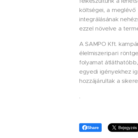
felkészültünk a lehet
költségei, a meglévő 
integrálásának nehézs
ezzel növelve a termék
A SAMPO Kft. kampán
élelmiszeripari röntg
folyamat átláthatóbb,
egyedi igényekhez ig
hozzájárultak a sike
.
Share