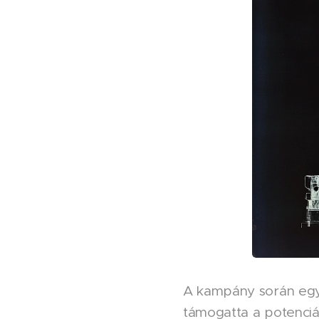
A kampány során egy 
támogatta a potenciá