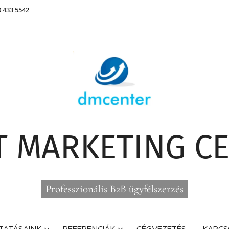
0 433 5542
T MARKETING 
Professzionális B2B ügyfélszerzés
TATÁSAINK
REFERENCIÁK
CÉGVEZETÉS
KAPCS