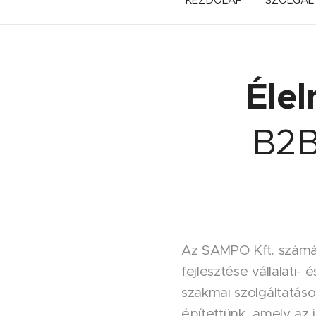
Élel
B2B
Az SAMPO Kft. számár
fejlesztése vállalati
szakmai szolgáltatáso
építettünk, amely az 