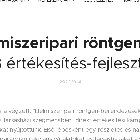
miszeripari röntg
 értékesítés-fejlesz
2023.10.14
a végzett, "Élelmiszeripari röntgen-berendezések
- és társasházi szegmensben" direkt értékesítési ka
kat nyújtottunk. Első lépésként egy részletes és n
iparágban releváns vállalatokat és társasházakat az