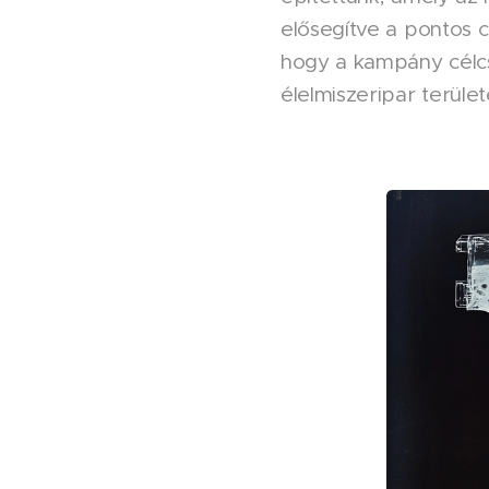
elősegítve a pontos c
hogy a kampány célcs
élelmiszeripar terül