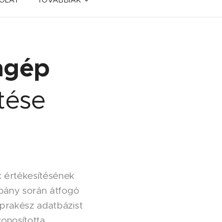
engép
tése
 értékesítésének
mpány során átfogó
aprakész adatbázist
onosította,