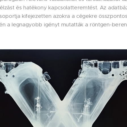
élzást és hatékony kapcsolatteremtést. Az adatbáz
oportja kifejezetten azokra a cégekre összpontos
etén a legnagyobb igényt mutatták a röntgen-beren