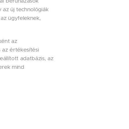
iai beruházások
 az új technológiák
 az ügyfeleknek,
ként az
 az értékesítési
llított adatbázis, az
zerek mind