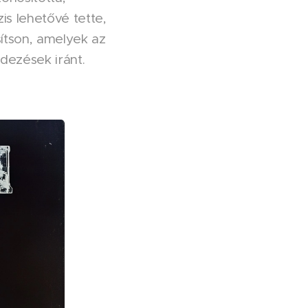
is lehetővé tette,
ítson, amelyek az
dezések iránt.