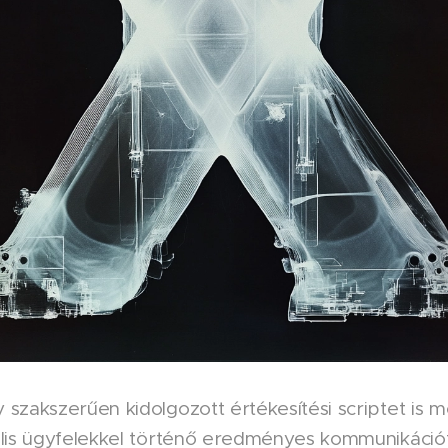
szakszerűen kidolgozott értékesítési scriptet is 
lis ügyfelekkel történő eredményes kommunikációt