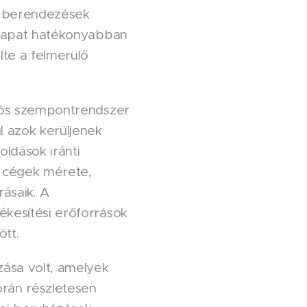
tt berendezések
 csapat hatékonyabban
lte a felmerülő
ciós szempontrendszer
l azok kerüljenek
oldások iránti
a cégek mérete,
rásaik. A
ékesítési erőforrások
ött.
zása volt, amelyek
orán részletesen