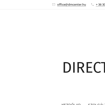
office@dmcenter.hu
+ 36 3
DIREC
KEZDŐLAP
SZOLGÁL