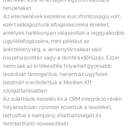
területeket.
Az ellenvetések kezelése kulcsfontosságú volt,
ezért kidolgoztunk kifogáskezelési érveket,
amelyek hatékonyan válaszoltak a leggyakoribb
ügyfélkifogásokra, mint például az
árérzékenység, a versenytársakkal való
összehasonlítás vagy a döntési időhúzás. Ezzel
nemcsak az értékesítési folyamat gyorsabb
lezárását támogattuk, hanem az ügyfelek
bizalmát is erősítettük a Marillen Kft.
szolgáltatásaiban.
Az adatbázis-kezelés és a CRM integráció révén
folyamatosan nyomon követtük a leadeket,
biztosítva a kampány átláthatóságát és
fenntartható növekedését.