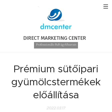
DIRECT MARKETING CENTER
Professzionális B2B ügyfélszerzés
Prémium sütőipari
gyümölcstermékek
előállítása
2022.03.17