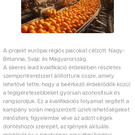
A projekt európai régiós piacokat célzott: Nagy-
Britannia, Svájc és Magyarország.
A sikeres lead kvalifikáció érdekében részletes
szempontrendszert állítottunk össze, amely
lehetővé tette, hogy a beérkező érdeklődők közül
a legígéretesebbeket gyorsan azonosítsuk és
rangsoroljuk. Ez a kvalifikációs folyamat segített a
kampány során megszerzett üzleti lehetőségeket
minősíteni, figyelembe véve az adott cégek
döntéshozói szerepét, az igények aktuális
mértékét és a lehetséges együttműködési